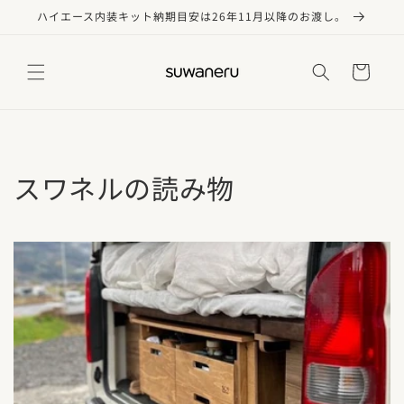
コンテ
ハイエース内装キット納期目安は26年11月以降のお渡し。
ンツに
進む
カ
ー
ト
スワネルの読み物