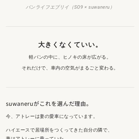
ッ
ッ
バンライフエブリイ（SO9 × suwaneru）
ト
ト
ヒ
ヒ
ノ
ノ
キ
キ
完
完
大きくなくていい。
成
成
品
品
軽バンの中に、ヒノキの床が広がる。
｜
｜
それだけで、車内の空気がまるごと変わる。
suwaneru
suwaneru
の
の
数
数
量
量
を
を
suwaneruがこれを選んだ理由。
減
増
ら
や
今、アトレーは妻の愛車になっています。
す
す
ハイエースで居場所をつくってきた自分の隣で、
妻はアトレーに乗っていた。