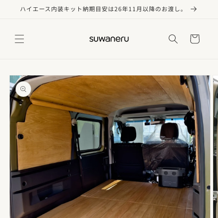
コンテ
ハイエース内装キット納期目安は26年11月以降のお渡し。
ンツに
進む
カ
ー
ト
商品情
報にス
キップ