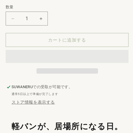
数量
数
量
バ
バ
ン
ン
ラ
ラ
カートに追加する
イ
イ
フ
フ
エ
エ
ブ
ブ
リ
リ
イ
イ
｜
｜
SUWANERU
での受取が可能です。
軽
軽
通常5日以上で準備が完了します
バ
バ
ストア情報を表示する
ン
ン
内
内
装
装
軽バンが、居場所になる日。
キ
キ