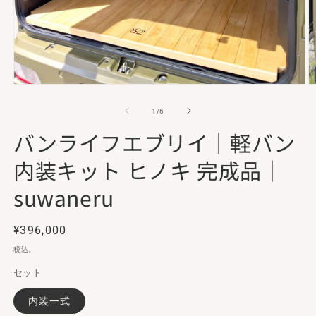
モ
ー
の
1
/
6
ダ
ル
バンライフエブリイ｜軽バン
で
メ
内装キット ヒノキ 完成品｜
デ
ィ
suwaneru
ア
(1)
(2
を
開
通
¥396,000
く
常
税込。
価
セット
格
内装一式