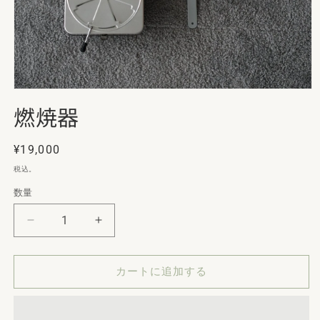
モ
燃焼器
ー
ダ
ル
で
通
¥19,000
メ
常
税込。
デ
価
ィ
数量
数
ア
格
(1)
量
を
燃
燃
開
焼
焼
く
器
器
カートに追加する
の
の
数
数
量
量