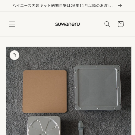
コンテ
ハイエース内装キット納期目安は26年11月以降のお渡し。
ンツに
進む
カ
ー
ト
商品情
報にス
キップ