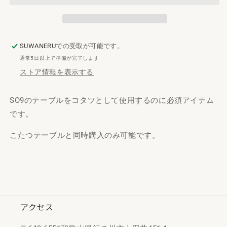
を
を
減
増
ら
や
す
す
SUWANERU
での受取が可能です。
通常5日以上で準備が完了します
ストア情報を表示する
SO9のテーブルをコタツとして使用するのに必須アイテム
です。
こたつテーブルと同時購入のみ可能です。
アクセス