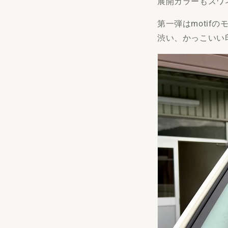
展開カラーもスワ
第一弾はmotif
渋い、かっこいい