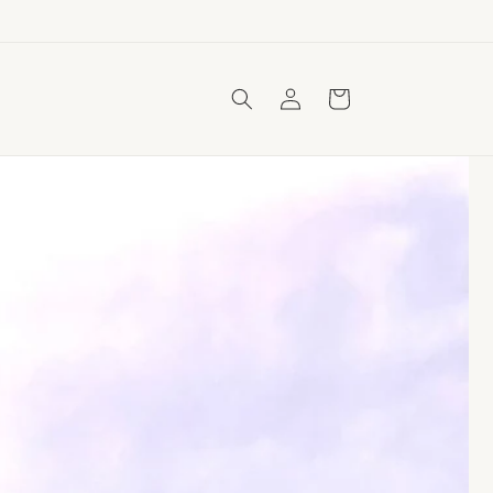
ロ
カ
グ
ー
イ
ト
ン