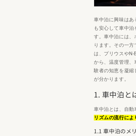
車中泊に興味はあ
も安心して車中泊
す。車中泊には、
ります。その一方
は、プリウスやN
から、温度管理、
験者の知恵を凝縮
が分かります。
1. 車中泊
車中泊とは、自動
リズムの流行によ
1.1 車中泊のメ