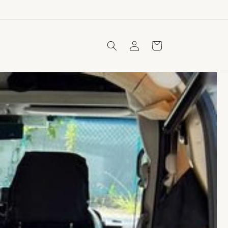
ロ
カ
グ
ー
イ
ト
ン