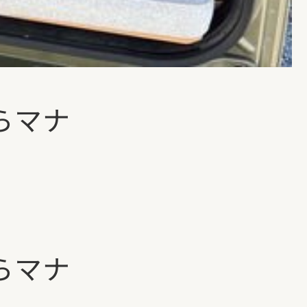
らマナ
らマナ