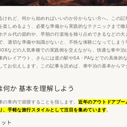
るけれど、何から始めればいいのか分からない方へ。この記
を楽しめるよう、必要な準備から実践的なテクニックまで徹
ホテル代の節約や、早朝の行楽地を独り占めできるなどの大
で、適切な準備や知識がないと、不快な体験になってしまう
-BOXなどの人気車種での実践例を交えながら、快適な車中泊
車内レイアウト、さらには道の駅やSA・PAなどでの具体的
してお伝えします。この記事を読めば、車中泊の基本からマ
とは何か 基本を理解しよう
車の車内で就寝することを指します。
近年のアウトドアブー
り、手軽な旅行スタイルとして注目を集めています
。
リット